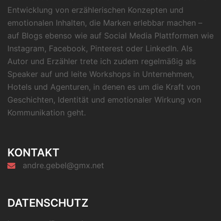
Entwicklung von erzählerischen Konzepten und
emotionalen Inhalten, die Marken erlebbar machen –
auf Blogs ebenso wie auf Social Media Plattformen wie
Instagram, Facebook, Pinterest oder LinkedIn. Als
Autor und Erzähler trete ich zudem regelmäßig als
Speaker auf und leite Workshops in Unternehmen,
Hotels und Agenturen, in denen es um die Kraft von
Geschichten, Identität und emotionaler Wirkung von
Kommunikation geht.
KONTAKT
andre.gebel@gmx.net
DATENSCHUTZ